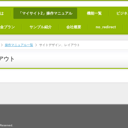
は
「マイサイト2」操作マニュアル
機能一覧
ビジネ
金プラン
サンプル紹介
会社概要
no_redirect
操作マニュアル一覧
サイトデザイン、レイアウト
アウト
eserved.